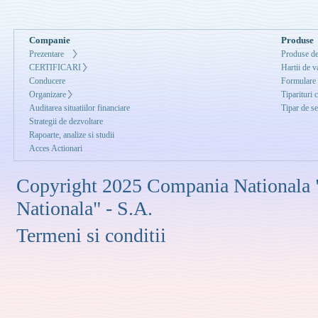
Companie
Produse
Prezentare
Produse de
CERTIFICARI
Hartii de v
Conducere
Formulare
Organizare
Tiparituri 
Auditarea situatiilor financiare
Tipar de se
Strategii de dezvoltare
Rapoarte, analize si studii
Acces Actionari
Copyright 2025 Compania Nationala 
Nationala" - S.A.
Termeni si conditii