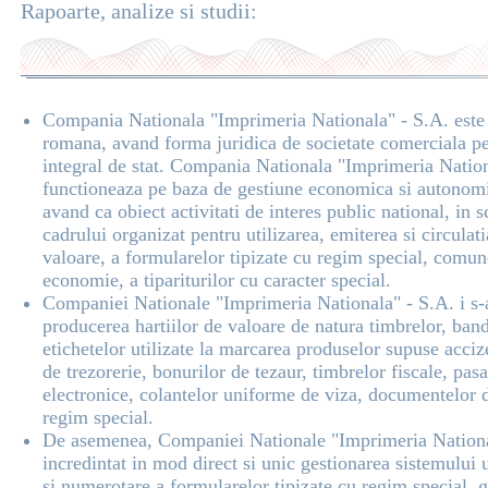
Rapoarte, analize si studii:
Compania Nationala "Imprimeria Nationala" - S.A. este 
romana, avand forma juridica de societate comerciala pe 
integral de stat. Compania Nationala "Imprimeria Nation
functioneaza pe baza de gestiune economica si autonomi
avand ca obiect activitati de interes public national, in s
cadrului organizat pentru utilizarea, emiterea si circulati
valoare, a formularelor tipizate cu regim special, comun
economie, a tipariturilor cu caracter special.
Companiei Nationale "Imprimeria Nationala" - S.A. i s-a
producerea hartiilor de valoare de natura timbrelor, ban
etichetelor utilizate la marcarea produselor supuse accize
de trezorerie, bonurilor de tezaur, timbrelor fiscale, pas
electronice, colantelor uniforme de viza, documentelor d
regim special.
De asemenea, Companiei Nationale "Imprimeria National
incredintat in mod direct si unic gestionarea sistemului u
si numerotare a formularelor tipizate cu regim special, 