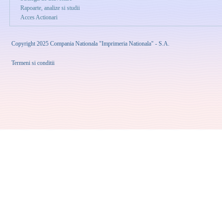
Rapoarte, analize si studii
Acces Actionari
Copyright 2025 Compania Nationala "Imprimeria Nationala" - S.A.
Termeni si conditii