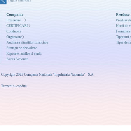
Pagina anterioara
Companie
Produse
Prezentare
Produse de
CERTIFICARI
Hartii de v
Conducere
Formulare
Organizare
Tiparituri 
Auditarea situatiilor financiare
Tipar de se
Strategii de dezvoltare
Rapoarte, analize si studii
Acces Actionari
Copyright 2025 Compania Nationala "Imprimeria Nationala" - S.A.
Termeni si conditii